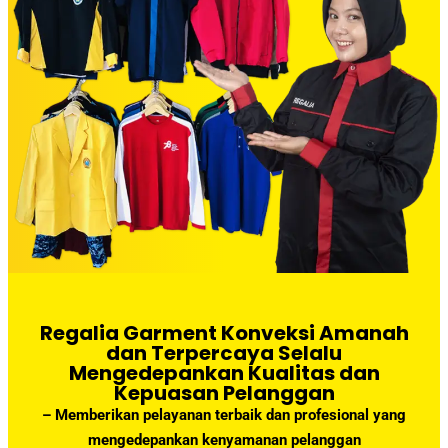
Regalia Garment Konveksi Amanah
dan Terpercaya Selalu
Mengedepankan Kualitas dan
Kepuasan Pelanggan
– Memberikan pelayanan terbaik dan profesional yang
mengedepankan kenyamanan pelanggan